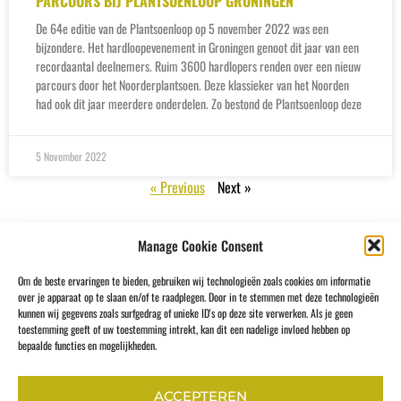
PARCOURS BIJ PLANTSOENLOOP GRONINGEN
De 64e editie van de Plantsoenloop op 5 november 2022 was een
bijzondere. Het hardloopevenement in Groningen genoot dit jaar van een
recordaantal deelnemers. Ruim 3600 hardlopers renden over een nieuw
parcours door het Noorderplantsoen. Deze klassieker van het Noorden
had ook dit jaar meerdere onderdelen. Zo bestond de Plantsoenloop deze
5 November 2022
« Previous
Next »
Manage Cookie Consent
Om de beste ervaringen te bieden, gebruiken wij technologieën zoals cookies om informatie
over je apparaat op te slaan en/of te raadplegen. Door in te stemmen met deze technologieën
kunnen wij gegevens zoals surfgedrag of unieke ID's op deze site verwerken. Als je geen
toestemming geeft of uw toestemming intrekt, kan dit een nadelige invloed hebben op
bepaalde functies en mogelijkheden.
Bekijk alle partners & sponsoren
ACCEPTEREN